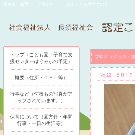
坂東市、保育、一時預かり ｜ 認定こども園すずのき
トップ（こども園・子育て支
ブログ（クラス・
援センターはぐみぃの予定）
No.12「８月手
概要（住所・ＴＥＬ等）
行事など（何枚もの写真がア
ップされています。）
保育について（園方針・年間
行事・一日の生活等）