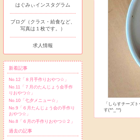
はぐみぃインスタグラム
ブログ（クラス・給食など、
写真は１枚です。）
求人情報
新着記事
No.12「８月手作りおやつ☆」
No.11「７月のたんじょう会手作
りおやつ☆」
No.10「七夕メニュー☆」
「しらすチーズト
No.9「６月たんじょう会の手作り
す(*^_^*)
おやつ☆」
No.8「６月の手作りおやつ☆２」
過去の記事