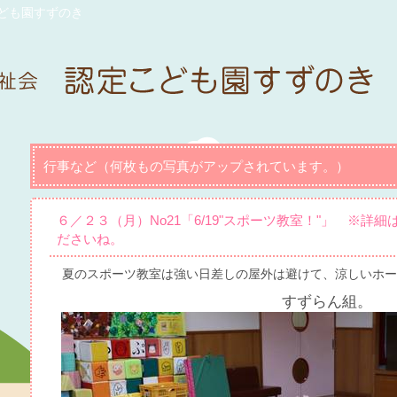
ども園すずのき
行事など（何枚もの写真がアップされています。）
６／２３（月）No21「6/19"スポーツ教室！"」 ※
ださいね。
夏のスポーツ教室は強い日差しの屋外は避けて、涼しいホー
すずらん組。