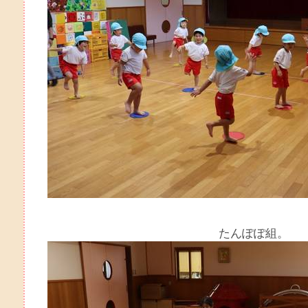
たんぽぽ組。