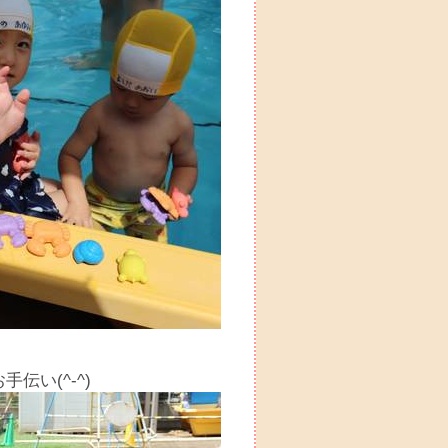
伝い(^-^)