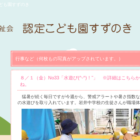
ども園すずのき
行事など（何枚もの写真がアップされています。）
８／１（金）No33「水遊び(^-^)！"」 ※詳細はこち
ね。
猛暑が続く毎日ですが今週から、警戒アラートや暑さ指数な
の水遊びを取り入れています。岩井中学校の生徒さんが職場体