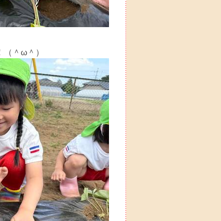
！（＾ω＾）