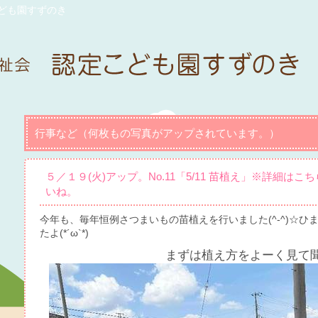
ども園すずのき
行事など（何枚もの写真がアップされています。）
５／１９(火)アップ。No.11「5/11 苗植え」※詳細は
いね。
今年も、毎年恒例さつまいもの苗植えを行いました(^-^)☆
たよ(*´ω`*)
まずは植え方をよーく見て